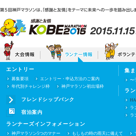
エントリー
集ま
神戸マラソンEXPO2015「感謝と友情ステー
大会テーマ
団体ボランティア募集要項
大会要項
個人
募集要項
エントリー・申込方法のご案内
〜
年代別チャレンジ枠
神戸マラソン初出場枠
ラン
みんなで咲かせる“感謝と友情”のひまわり
プロパティ（シンボルマーク・ロゴタイプ等）
ご使用について
フレンドシップバンク
HA
ランナー・ボランティアの皆様へ
ラ
沿道の皆様へ
宿泊案内
交通規制のお知らせ
選手・ゲストラ
ラ
ランナーズインフォメーション
神戸マラソン5つのマナー
もしもの時の雨天に備えて