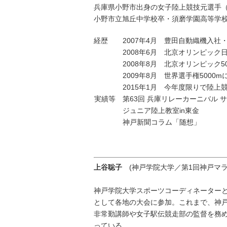
兵庫県小野市出身の女子陸上競技元選手
小野市立旭丘中学校卒・須磨学園高等学
経歴
2007年4月 豊田自動織機入社
2008年6月 北京オリンピッ
2008年8月 北京オリンピック
2009年8月 世界選手権5000
2015年1月 今年度限りで陸
実績等
第63回 兵庫リレーカーニバル 
ジュニア陸上教室in東金
神戸新聞コラム「随想」
上谷聡子
(神戸学院大学／第1回神戸マラ
神戸学院大学スポーツコーディネーター
として各地の大会に参加。これまで、神
非常勤講師や女子駅伝競走部の監督を務
っている。