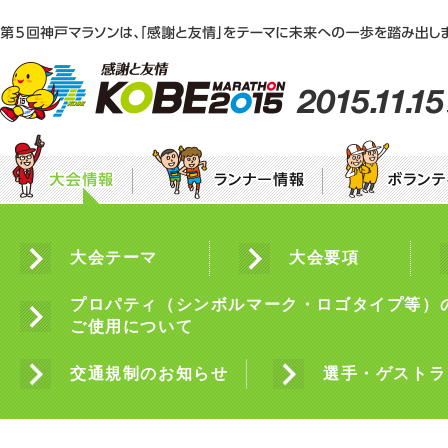
エントリー
集ま
神戸マラソンEXPO2015「感謝と友情ステー
大会テーマ
団体ボランティア募集要項
大会要項
個人
募集要項
エントリー・申込方法のご案内
〜
年代別チャレンジ枠
神戸マラソン初出場枠
ラン
みんなで咲かせる“感謝と友情”のひまわり
プロパティ（シンボルマーク・ロゴタイプ等）
ご使用について
フレンドシップバンク
HA
ランナー・ボランティアの皆様へ
ラ
沿道の皆様へ
宿泊案内
交通規制のお知らせ
選手・ゲストラ
ラ
ランナーズインフォメーション
神戸マラソン5つのマナー
もしもの時の雨天に備えて