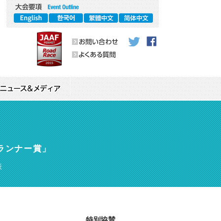
ラソンからのお願い
ランナー賞」
マーク・ロゴタイプ等）の
ニック
表
ィスランニングクリニック in 神戸学院大学
スポンサー紹介
その他
体育館ランニングクリニック
お願い〜服装（ウエア）について〜
特別協賛