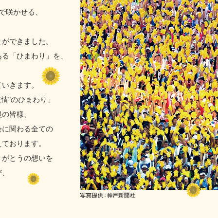
人で咲かせる、
とができました。
ある「ひまわり」を、
ていきます。
情”のひまわり」
援の皆様、
会に関わる全ての
えております。
りがとうの想いを
び、