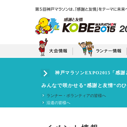
エントリー
神戸マラソンEXPO2015「
大会テーマ
団体ボランティア募集要項
大
募集要項
エントリー・申込方法のご案
年代別チャレンジ枠
神戸マラソン初出
みんなで咲かせる“感謝と友情”の
プロパティ（シンボルマーク・
ご使用について
フレンドシップバンク
ランナー・ボランティアの皆様へ
沿道の皆様へ
宿泊案内
交通規制のお知らせ
ランナーズインフォメーション
神戸マラソン5つのマナー
もしもの時の