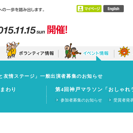
集まれっ！キラキラママランナー
感謝と友情ステージ」一般出演者募集のお知らせ
会要項
個人ボランティア募集要項
コース情報
神戸マ
内
〜子育てファミリー応援企画〜
場枠
ランナーズパーク
ひまわり
第4回神戸マラソン「おしゃれ
ロゴタイプ等）の
プロパティ（シンボル
使用区分について
HASHIRIKATA教室
オフィシャルランニングクリ
参加者募集のお知らせ
受賞者発
ランニングクリニック（アシックスストア）
レデ
選手・ゲストランナー・フレンドシップランナー
ランクリカレッジ in 神戸学院大学
神戸市立中央
雨天に備えて
マラソン完走を目指して
ランナーの皆さんへ