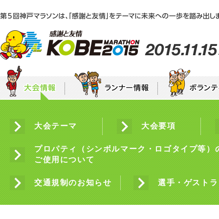
エントリー
集ま
神戸マラソンEXPO2015「感謝と友情ステー
大会テーマ
団体ボランティア募集要項
大会要項
個人
募集要項
エントリー・申込方法のご案内
〜
年代別チャレンジ枠
神戸マラソン初出場枠
ラン
みんなで咲かせる“感謝と友情”のひまわり
プロパティ（シンボルマーク・ロゴタイプ等）
ご使用について
フレンドシップバンク
HA
ランナー・ボランティアの皆様へ
ラ
沿道の皆様へ
宿泊案内
交通規制のお知らせ
選手・ゲストラ
ラ
ランナーズインフォメーション
神戸マラソン5つのマナー
もしもの時の雨天に備えて